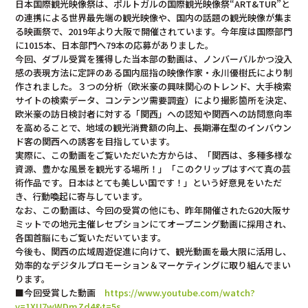
日本国際観光映像祭は、ポルトガルの国際観光映像祭“ART&TUR”と
の連携による世界最先端の観光映像や、国内の話題の観光映像が集ま
る映画祭で、2019年より大阪で開催されています。今年度は国際部門
に1015本、日本部門へ79本の応募がありました。
今回、ダブル受賞を獲得した当本部の動画は、ノンバーバルかつ没入
感の表現方法に定評のある国内屈指の映像作家・永川優樹氏により制
作されました。３つの分析（欧米豪の興味関心のトレンド、大手検索
サイトの検索データ、コンテンツ需要調査）により撮影箇所を決定、
欧米豪の訪日検討者に対する「関西」への認知や関西への訪問意向率
を高めることで、地域の観光消費額の向上、長期滞在型のインバウン
ド客の関西への誘客を目指しています。
実際に、この動画をご覧いただいた方からは、「関西は、多種多様な
資源、豊かな風景を観光する場所！」「このクリップはすべて真の芸
術作品です。日本はとても美しい国です！」という好意見をいただ
き、行動喚起に寄与しています。
なお、この動画は、今回の受賞の他にも、昨年開催されたG20大阪サ
ミットでの地元主催レセプションにてオープニング動画に採用され、
各国首脳にもご覧いただいています。
今後も、関西の広域周遊促進に向けて、観光動画を最大限に活用し、
効率的なデジタルプロモーション＆マーケティングに取り組んでまい
ります。
■今回受賞した動画
https://www.youtube.com/watch?
v=1XU7wWDmZd4&t=5s