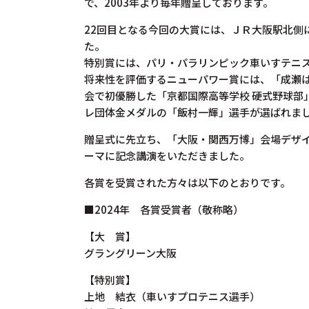
で、2003年より毎年贈呈しております。
22回目となる今回の大賞には、ＪＲ大阪駅北
た。
特別賞には、パリ・パラリンピック車いすテニ
将来性を評価するニューパワー賞には、「成瀬は
会で初優勝した「京都国際高等学校 硬式野球
レ団体金メダルの「飯村一輝」選手が選ばれま
贈呈式に先立ち、「大阪・関西万博」会場デザ
ーマに記念講演をいただきました。
各賞を受賞された方々は以下のとおりです。
■2024年 各賞受賞者（敬称略）
【大 賞】
グラングリーン大阪
【特別賞】
上地 結衣（車いすプロテニス選手）