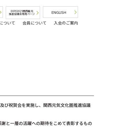
EXPO2025関西観光
ENGLISH
推進協議会専用ページ
について
会員について
入会のご案内
呈式及び祝賀会を実施し、関西元気文化圏推進協議
感謝と一層の活躍への期待をこめて表彰するもの