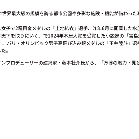
側に世界最大級の規模を誇る都市公園や多彩な施設・機能が備わった
ス女子で2種目金メダルの「上地結衣」選手、昨年6月に開業した水
天下を取りにいく」で2024年本屋大賞を受賞した小説家の「宮島
部」、パリ・オリンピック男子高飛び込み銀メダルの「玉井陸斗」選
した。
インプロデューサーの建築家・藤本壮介氏から、「万博の魅力・見