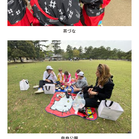
茶づな
奈良公園