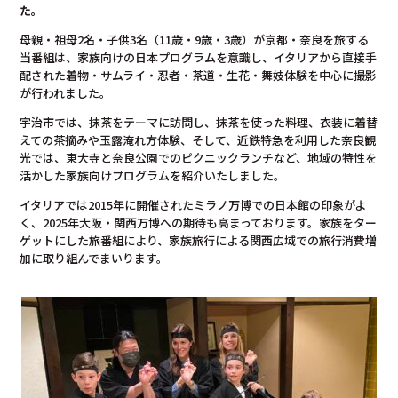
た。
母親・祖母2名・子供3名（11歳・9歳・3歳）が京都・奈良を旅する
当番組は、家族向けの日本プログラムを意識し、イタリアから直接手
配された着物・サムライ・忍者・茶道・生花・舞妓体験を中心に撮影
が行われました。
宇治市では、抹茶をテーマに訪問し、抹茶を使った料理、衣装に着替
えての茶摘みや玉露淹れ方体験、そして、近鉄特急を利用した奈良観
光では、東大寺と奈良公園でのピクニックランチなど、地域の特性を
活かした家族向けプログラムを紹介いたしました。
イタリアでは2015年に開催されたミラノ万博での日本館の印象がよ
く、2025年大阪・関西万博への期待も高まっております。家族をター
ゲットにした旅番組により、家族旅行による関西広域での旅行消費増
加に取り組んでまいります。