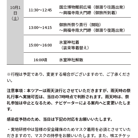
国立博物館前広場（御渡り往路出発）
10⽉1
11:30〜12:45
～興福寺南大門跡（御旅所到着）
⽇
（土）
御旅所祭り斎行（開始）
13:00〜14:15
～興福寺南大門跡（御渡り復路出発）
氷室神社着
15:00〜16:00
（装束等着替え）
16:00頃
氷室神社解散
※行程は予定であり、変更する場合がございますので、ご了承くださ
い。
注意事項：
本ツアーは雨天決行とさせていただきますが、雨天時の祭
礼行事へ実施可否は、当日の
7
時時点で判断されます。雨天時は、祭
礼参加は中止となるため、ナビゲーターによる案内へと変更いたしま
す。
感染症予防のため、当日は下記の対応をお願いいたします。
・実地研修中は皆様の安全確保のためマスク着用を必須とさせていた
だきますので、マスクの持参をお願いいたします。また、咳エチケッ