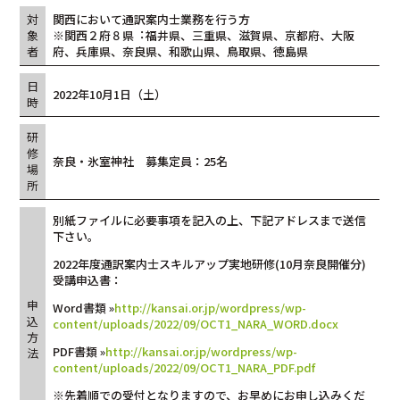
対
関西において通訳案内⼠業務を⾏う⽅
象
※関西２府８県︓福井県、三重県、滋賀県、京都府、⼤阪
者
府、兵庫県、奈良県、和歌⼭県、⿃取県、徳島県
日
2022年10月1日（土）
時
研
修
奈良・氷室神社 募集定員：25名
場
所
別紙ファイルに必要事項を記入の上、下記アドレスまで送信
下さい。
2022年度通訳案内士スキルアップ実地研修(10月奈良開催分)
受講申込書：
申
Word書類 »
http://kansai.or.jp/wordpress/wp-
込
content/uploads/2022/09/OCT1_NARA_WORD.docx
方
PDF書類 »
http://kansai.or.jp/wordpress/wp-
法
content/uploads/2022/09/OCT1_NARA_PDF.pdf
※先着順での受付となりますので、お早めにお申し込みくだ