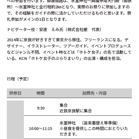
への参加を行います。御渡順路は、氷室神社～興福寺南大門跡（御旅
所）～氷室神社と全行程約2㎞となり、実際のお祭りに参加しますの
で、その経験をガイドの際に活かしていただけるものと思います。祭
礼参加がメインの1日となります。
ナビゲーター役：安達 えみ氏（株式会社榧 代表）
2014年に奈良が好きすぎて東京から移住、フリーランスになる。デ
ザイナー、イラストレーター、ツアーガイド、イベントプロデュース
などジャンル不問。イベント時などは「ホトケ女子」の名で活動して
いる。KCN「ホトケ女子のぶらりまいり」の出演・構成を担当。
行程（予定）
研修日
時間
訪問先・内容
集合
9:30
近鉄奈良駅に集合
氷室神社 （装束着替え等準備）
10:00～11:15
※昼食を提供しこの時間におとりいた
だきます。