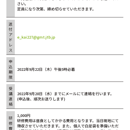
さい。
定員になり次第、締め切らせていただきます。
送
付
ア
e_kai227@gmt.jtb.jp
ド
レ
ス
申
込
2022年9月22日（木）午後5時必着
期
限
受
講
2022年9月28日（水）までにメールにて連絡を行います。
連
(申込後、順次お送りします)
絡
1,000円
研
研修費用は昼食としてかかる費用となります。当日現地にて
修
徴収させていただきます。また、個人で白足袋を準備いただ
費