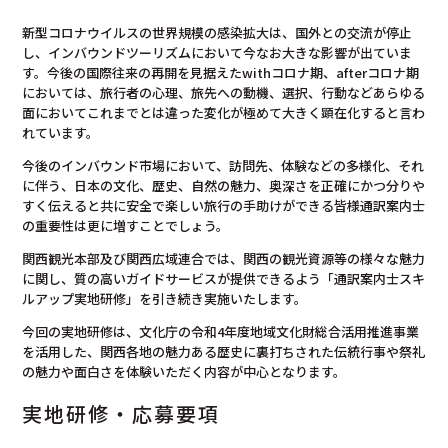
新型コロナウイルスの世界規模の感染拡大は、国外との交流が停止
し、インバウンドツーリズムにおいて今なお大きな影響が出ていま
す。今後の国際往来の再開を見据えたwithコロナ期、afterコロナ期
においては、旅行者の心理、旅先への動機、選択、行動などあらゆる
面においてこれまでとは違った変化が極めて大きく顕在化すると言わ
れています。
今後のインバウンド市場において、訪問先、体験などの多様化、それ
に伴う、日本の文化、歴史、自然の魅力、奥深さを正確にかつ分りや
すく伝えると共に安全で楽しい旅行の手助けができる皆様通訳案内士
の重要性は更に増すことでしょう。
関西観光本部及び関西広域連合では、関西の観光資源等の様々な魅力
に関し、質の高いガイドサービスが提供できるよう「通訳案内士スキ
ルアップ実地研修」を引き続き実施いたします。
今回の実地研修は、文化庁の令和4年度地域文化財総合活用推進事業
を活用した、関西各地の魅力ある歴史に裏打ちされた伝統行事や祭礼
の魅力や面白さを体験いただく内容が中心となります。
実地研修・応募要項