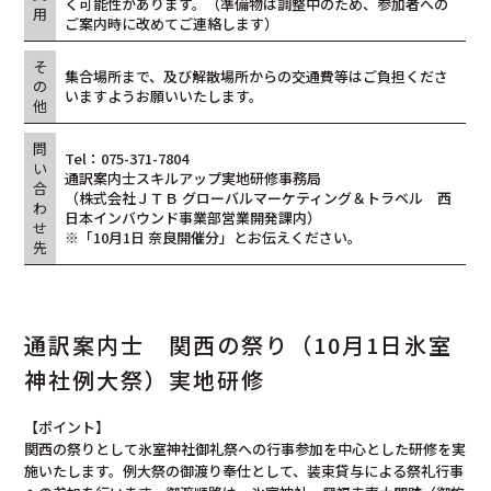
く可能性があります。（準備物は調整中のため、参加者への
用
ご案内時に改めてご連絡します）
そ
集合場所まで、及び解散場所からの交通費等はご負担くださ
の
いますようお願いいたします。
他
問
Tel：075-371-7804
い
通訳案内士スキルアップ実地研修事務局
合
（株式会社ＪＴＢ グローバルマーケティング＆トラベル 西
わ
日本インバウンド事業部営業開発課内）
せ
※「10月1日 奈良開催分」とお伝えください。
先
通訳案内士 関西の祭り（10月1日氷室
神社例大祭）実地研修
【ポイント】
関西の祭りとして氷室神社御礼祭への行事参加を中心とした研修を実
施いたします。例大祭の御渡り奉仕として、装束貸与による祭礼行事